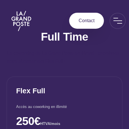
La Grand Poste
Contact
Full Time
Le coworking de La Grand Poste en illimité : choisissez
notre abonnement Flex Full !
Flex Full
Accès au coworking en illimité
250€
HTVA/mois